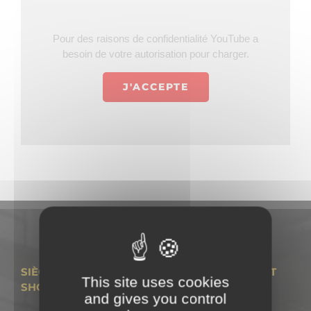
CATALOGUES
Pour des raisons de confidentialité YouTube a
besoin de votre autorisation pour charger.
PIÈCES DE RECHANGE
J'ACCEPTE
MANUELS
ACTUS
News
VIDEOS
CONTACT
SIÈGE – NOUVELLE ADRESSE DES BUREAUX ET
This site uses cookies
SHOW ROOM
and gives you control