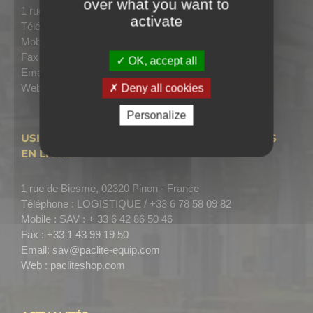
over what you want to
1 rue de Biesmes, 02320 Pinon – FRANCE
activate
Téléphone :
+33 1 49 56 02 82
Mobile :
Ventes : +33 6 32 09 69 18
Fax :
+33 (0) 1 43 99 19 50
OK, accept all
Email:
sales@paclite-equip.com
Web :
www.paclite-equip.com
Deny all cookies
Personalize
USINE – SAV – LOGISTIQUE – ACHAT DE PIÈCES
EN LIGNE
1 rue de Biesme, 02320 Pinon - France
Téléphone :
LOGISTIQUE / +33 6 78 58 09 82
Mobile :
SAV : + 33 6 42 86 50 46
Fax :
+33 1 43 99 19 50
Email:
sav@paclite-equip.com
Web :
pacliteshop.com