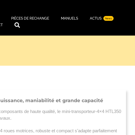
PIÈCES DE RECHANGE
MANUELS
ACTUS
News
CT
uissance, maniabilité et grande capacité
e composants de haute
qualité, le mini-transporteur-4×4 HTL350
avaux.
4 roues motrices, robuste et compact s’adapte parfaitement