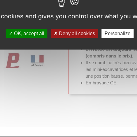
partout comme les engins 
Ce véhicule parfaitement
 cookies and gives you control over what you w
qu’il soit à vide ou chargé.
Capacité à franchir les cô
Le transport est facilité 
OK, accept all
Deny all cookies
Personalize
La boîte de vitesse est 
fabrication américaine.
L’HTL350 est
toujours li
(compris dans le prix).
Il se combine très bien 
les mini-excavatrices et 
une position basse, perm
Embrayage CE.