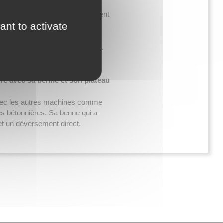
à chenilles.
 équilibré se manœuvre facilement
ant to activate
tes jusqu’à 30 °.
par sa légèreté et ses dimensions.
de marque
TECUMSEH
de
vré avec sa benne et son plateau
avec les autres machines comme
les bétonnières. Sa benne qui a
et un déversement direct.