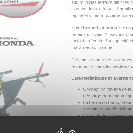
aux multiples terrains difficiles d’
aisance
dans le travail. Par ail
rapide et vif en mouvement. ce m
Notre
brouette à moteur
vous p
terrains difficiles. Ainsi vous 
en toute sécurité. Sa capacité 
machines su marché.
Cet engin évacue de tous types
l’évacuation dans les secteurs 
Caractéristiques et avantag
Conception robuste de la
déchargement mieux équil
La benne du transporteur
secondes avec le plateau
Capacité de charge supér
machines du marché.
Ce transporteur tout-terr