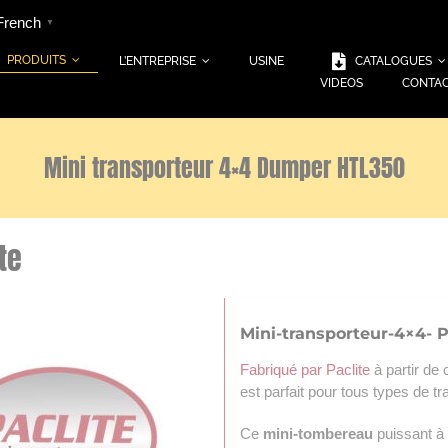
French
▼
PRODUITS
L’ENTREPRISE
USINE
CATALOGUES
VIDEOS
CONTA
Mini transporteur 4×4 Dumper HTL350
te
Mini-transporteur-4×4- P
Fabriqué par Paclite
à partir d
est parfait pour tous types
de tr
Ce
mini-tombereau
puissant à 