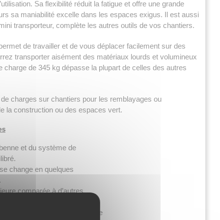
utilisation
.
Sa flexibilité réduit la fatigue et offre une grande
leurs sa maniabilité excelle dans les espaces exigus. Il est aussi
ini transporteur, complète les autres outils de vos chantiers.
ermet de travailler et de vous déplacer facilement sur des
pourrez transporter aisément des matériaux lourds et volumineux
de charge de 345 kg dépasse la plupart de celles des autres
 de charges sur chantiers pour les remblayages ou
de la construction ou des espaces vert.
es
 benne et du système de
ibré.
 se change en quelques
.
ieure comparée à d’autres
ain à 4 roues motrices se déplace