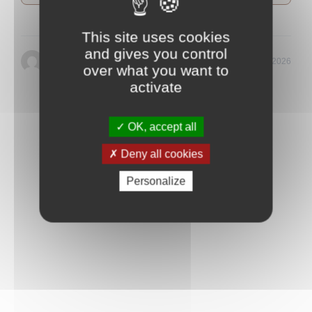
This site uses cookies
and gives you control
Paclite-Unicorp-Europe-FR
Updated 15 juin 2026
over what you want to
activate
OK, accept all
Partager, choisissez votre plateforme
Deny all cookies
Facebook
X
LinkedIn
WhatsApp
Email
Personalize