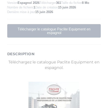
Version
Espagnol 2026
Télécharger
361
Taille du fichier
8 Mo
CATALOGUES
Nombre de fichiers
1
Date de création
15 juin 2026
Dernière mise à jour
15 juin 2026
PIÈCES DE RECHANGE
Télécharger le catalogue Paclite Equipment en
espagnol
MANUELS
ACTUS
DESCRIPTION
News
Téléchargez le catalogue Paclite Equipment en
espagnol.
VIDEOS
CONTACT