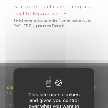
Brochure Truelles mécaniques
CATALOGUES
Paclite-Equipment-FR
Télécharger la brochure des Truelles mécaniques
PIÈCES DE RECHANGE
PACLITE Equipment en Français
MANUELS
ACTUS
News
VIDEOS
CONTACT
SIÈGE – NOUVELLE ADRESSE DES BUREAUX ET
SHOW ROOM
This site uses cookies
and gives you control
1 rue de Biesmes, 02320 Pinon – FRANCE
over what you want to