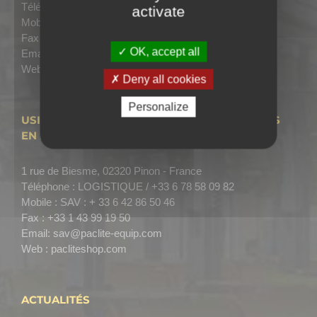
Téléphone :
+33 1 49 56 02 82
activate
Mobile :
Ventes : +33 6 32 09 69 18
Fax :
+33 (0) 1 43 99 19 50
OK, accept all
Email:
sales@paclite-equip.com
Web :
www.paclite-equip.com
Deny all cookies
Personalize
USINE – SAV – LOGISTIQUE – ACHAT DE PIÈCES
EN LIGNE
1 rue de Biesme, 02320 Pinon - France
Téléphone :
LOGISTIQUE / +33 6 78 58 09 82
Mobile :
SAV : + 33 6 42 86 50 46
Fax :
+33 1 43 99 19 50
Email:
sav@paclite-equip.com
Web :
pacliteshop.com
ACTUALITÉS