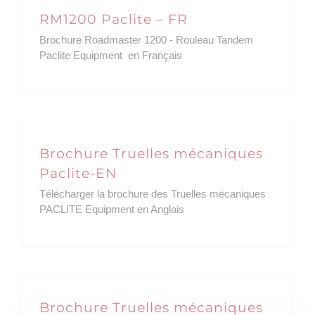
RM1200 Paclite – FR
CATALOGUES
Brochure Roadmaster 1200 - Rouleau Tandem
Paclite Equipment en Français
PIÈCES DE RECHANGE
MANUELS
Brochure Truelles mécaniques
ACTUS
News
Paclite-EN
Télécharger la brochure des Truelles mécaniques
VIDEOS
PACLITE Equipment en Anglais
CONTACT
Brochure Truelles mécaniques