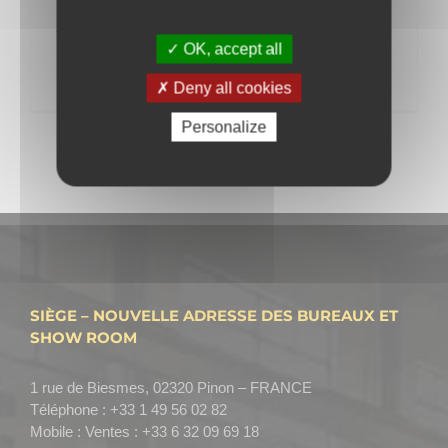
Paclite-Equipment-FR
Télécharger la brochure des Truelles mécaniques
OK, accept all
PACLITE Equipment en Français
Deny all cookies
Personalize
SIÈGE – NOUVELLE ADRESSE DES BUREAUX ET
SHOW ROOM
1 rue de Biesmes, 02320 Pinon – FRANCE
Téléphone :
+33 1 49 56 02 82
Mobile :
Ventes : +33 6 32 09 69 18